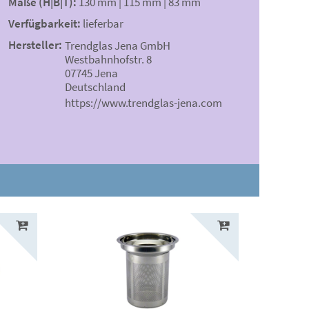
Maße (H|B|T):
130 mm | 115 mm | 83 mm
Verfügbarkeit:
lieferbar
Hersteller:
Trendglas Jena GmbH
Westbahnhofstr. 8
07745 Jena
Deutschland
https://www.trendglas-jena.com