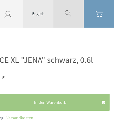
English
CE XL "JENA" schwarz, 0.6l
*
€
In den Warenkorb
zgl.
Versandkosten