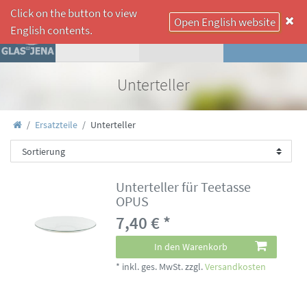
Click on the button to view
Open English website
☰
English contents.
Unterteller
Ersatzteile
Unterteller
Unterteller für Teetasse
OPUS
7,40 € *
In den Warenkorb
*
inkl. ges. MwSt.
zzgl.
Versandkosten