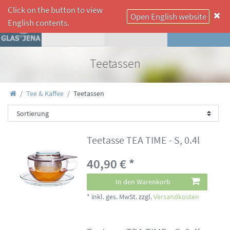
Click on the button to view
Open English website
☰
English contents.
Teetassen
Tee & Kaffee
Teetassen
Teetasse TEA TIME - S, 0.4l
40,90 € *
In den Warenkorb
*
inkl. ges. MwSt.
zzgl.
Versandkosten