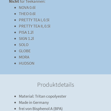
Nicht
für Teekannen:
NOVA 0.6l
THEO 0.6l
PRETTY TEA I, 0.5l
PRETTY TEA II, 0.5l
PISA 1.2l
SIGN 1.2l
SOLO
GLOBE
MORA
HUDSON
Produktdetails
Material: Tritan copolyester
Made in Germany
frei von Bisphenol A (BPA)