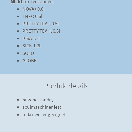
Nicht
für Teekannen:
NOVA+ 0.6l
THEO 0.6l
PRETTY TEA I, 0.5l
PRETTY TEA II, 0.5l
PISA 1.2l
SIGN 1.2l
SOLO
GLOBE
Produktdetails
hitzebeständig
spülmaschinenfest
mikrowellengeeignet