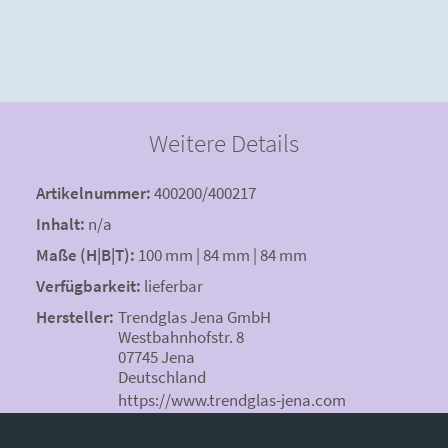
Weitere Details
Artikelnummer:
400200/400217
Inhalt:
n/a
Maße (H|B|T):
100 mm | 84 mm | 84 mm
Verfügbarkeit:
lieferbar
Hersteller:
Trendglas Jena GmbH
Westbahnhofstr. 8
07745 Jena
Deutschland
https://www.trendglas-jena.com