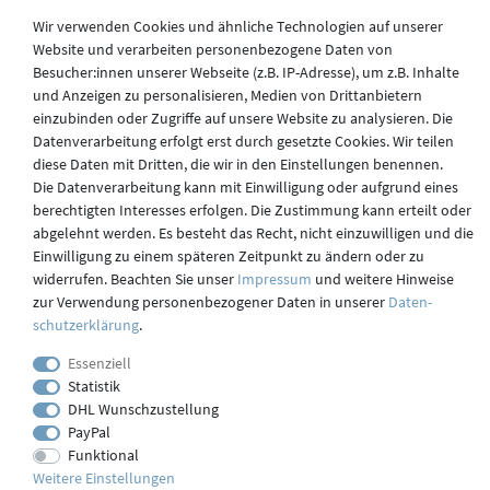
Datenschutz
Wir verwenden Cookies und ähnliche Technologien auf unserer
Website und verarbeiten personenbezogene Daten von
Besucher:innen unserer Webseite (z.B. IP-Adresse), um z.B. Inhalte
und Anzeigen zu personalisieren, Medien von Drittanbietern
Versand
einzubinden oder Zugriffe auf unsere Website zu analysieren. Die
Datenverarbeitung erfolgt erst durch gesetzte Cookies. Wir teilen
diese Daten mit Dritten, die wir in den Einstellungen benennen.
Die Datenverarbeitung kann mit Einwilligung oder aufgrund eines
Kontakt
berechtigten Interesses erfolgen. Die Zustimmung kann erteilt oder
abgelehnt werden. Es besteht das Recht, nicht einzuwilligen und die
Einwilligung zu einem späteren Zeitpunkt zu ändern oder zu
widerrufen. Beachten Sie unser
Impressum
und weitere Hinweise
Impressum
zur Verwendung personenbezogener Daten in unserer
Daten­
schutz­erklärung
.
webdesign by 3W FUTURE
Essenziell
Statistik
© 2023 GLAS
JENA
IN
DHL Wunschzustellung
PayPal
Funktional
Weitere Einstellungen