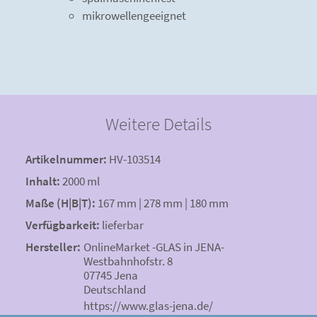
mikrowellengeeignet
Weitere Details
Artikelnummer:
HV-103514
Inhalt:
2000 ml
Maße (H|B|T):
167 mm | 278 mm | 180 mm
Verfügbarkeit:
lieferbar
Hersteller:
OnlineMarket -GLAS in JENA-
Westbahnhofstr. 8
07745 Jena
Deutschland
https://www.glas-jena.de/