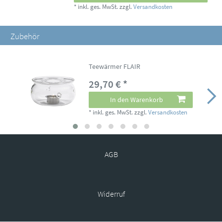
*
inkl. ges. MwSt.
zzgl.
Versandkosten
Zubehör
Teewärmer FLAIR
29,70 € *
In den Warenkorb
*
inkl. ges. MwSt.
zzgl.
Versandkosten
AGB
Widerruf