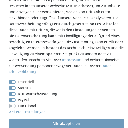
Besucher:innen unserer Webseite (z.B. IP-Adresse), um z.B. Inhalte
und Anzeigen zu personalisieren, Medien von Drittanbietern
Versand
einzubinden oder Zugriffe auf unsere Website zu analysieren. Die
Datenverarbeitung erfolgt erst durch gesetzte Cookies. Wir teilen
diese Daten mit Dritten, die wir in den Einstellungen benennen.
Die Datenverarbeitung kann mit Einwilligung oder aufgrund eines
Kontakt
berechtigten Interesses erfolgen. Die Zustimmung kann erteilt oder
abgelehnt werden. Es besteht das Recht, nicht einzuwilligen und die
Einwilligung zu einem späteren Zeitpunkt zu ändern oder zu
widerrufen. Beachten Sie unser
Impressum
und weitere Hinweise
Impressum
zur Verwendung personenbezogener Daten in unserer
Daten­
schutz­erklärung
.
webdesign by 3W FUTURE
Essenziell
Statistik
© 2023 GLAS
JENA
IN
DHL Wunschzustellung
PayPal
Funktional
Weitere Einstellungen
Alle akzeptieren