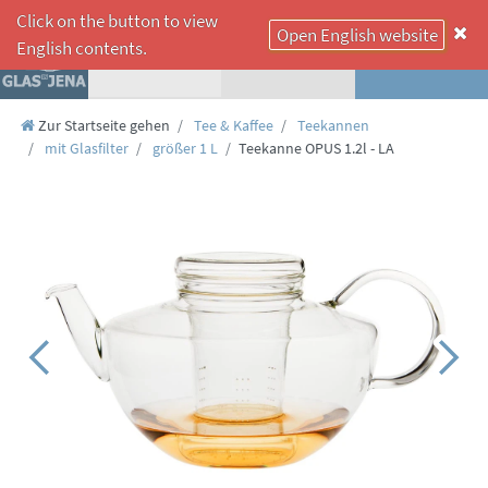
Click on the button to view
Open English website
☰
English contents.
Zur Startseite gehen
Tee & Kaffee
Teekannen
mit Glasfilter
größer 1 L
Teekanne OPUS 1.2l - LA