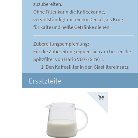
zuzubereiten.
Ohne Filter kann die Kaffeekanne,
vervollständigt mit einem Deckel, als Krug
für kalte und heiße Getränke dienen.
Zubereitungsempfehlung:
Für die Zubereitung eignen sich am besten die
Spitzfilter von Hario V60 - (Size) 1.
Den Kaffeefilter in den Glasfiltereinsatz
legen und den gesamten Filter mit
Ersatzteile
heißem Wasser anfeuchten. Das
Anfeuchten des Kaffeefilters verstärkt die
Haltekräfte an den Wänden und sorgt
dafür, dass der Kaffee besser gefiltert
wird und den Geschmack des Filters nicht
annimmt.
Den gemahlenen Kaffee in den
Kaffeefilter einfüllen, es empfiehlt sich ca.