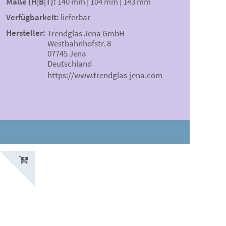
Maße (H|B|T):
140 mm | 104 mm | 143 mm
Verfügbarkeit:
lieferbar
Hersteller:
Trendglas Jena GmbH
Westbahnhofstr. 8
07745 Jena
Deutschland
https://www.trendglas-jena.com