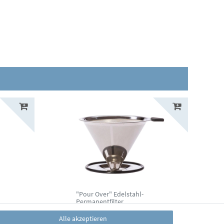
"Pour Over" Edelstahl-
Permanentfilter
35,40 € *
Alle akzeptieren
*
inkl. ges. MwSt.
zzgl.