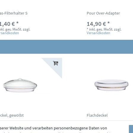
as-Filterhalter S
Pour Over-Adapter
1,40 € *
14,90 € *
nkl. ges. MwSt.
zzgl.
*
inkl. ges. MwSt.
zzgl.
rsandkosten
Versandkosten
ckel, gewölbt
Flachdeckel
,10 € *
9,10 € *
nserer Website und verarbeiten personenbezogene Daten von
nkl. ges. MwSt.
zzgl.
*
inkl. ges. MwSt.
zzgl.