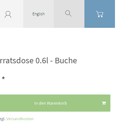
English
rratsdose 0.6l - Buche
*
€
In den Warenkorb
zgl.
Versandkosten