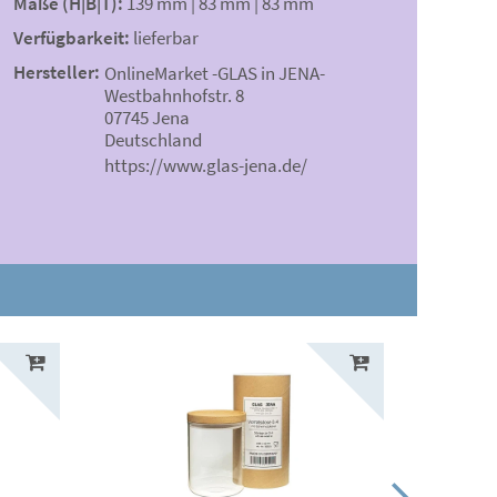
Maße (H|B|T):
139 mm | 83 mm | 83 mm
Verfügbarkeit:
lieferbar
Hersteller:
OnlineMarket -GLAS in JENA-
Westbahnhofstr. 8
07745 Jena
Deutschland
https://www.glas-jena.de/