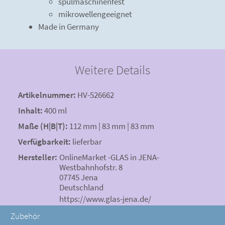
spülmaschinenfest
mikrowellengeeignet
Made in Germany
Weitere Details
Artikelnummer:
HV-526662
Inhalt:
400 ml
Maße (H|B|T):
112 mm | 83 mm | 83 mm
Verfügbarkeit:
lieferbar
Hersteller:
OnlineMarket -GLAS in JENA-
Westbahnhofstr. 8
07745 Jena
Deutschland
https://www.glas-jena.de/
Zubehör