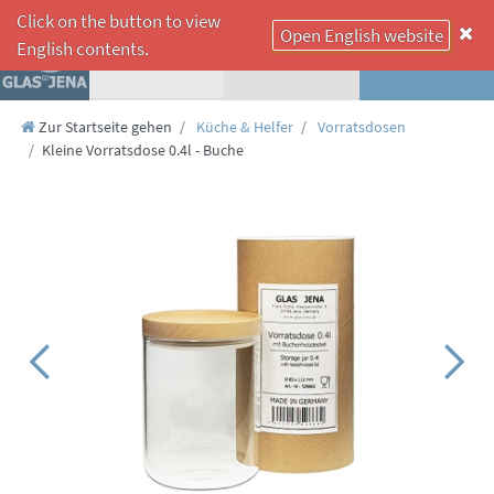
Click on the button to view
Open English website
☰
English contents.
Zur Startseite gehen
Küche & Helfer
Vorratsdosen
Kleine Vorratsdose 0.4l - Buche