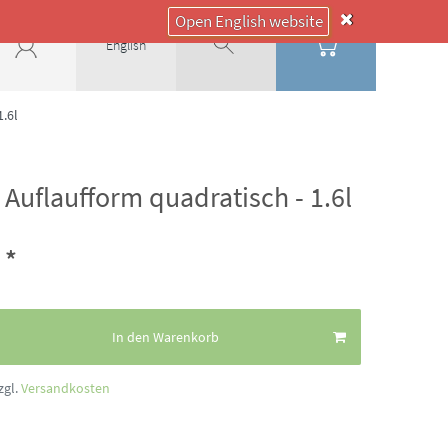
Open English website
English
1.6l
 Auflaufform quadratisch - 1.6l
*
€
In den Warenkorb
zgl.
Versandkosten