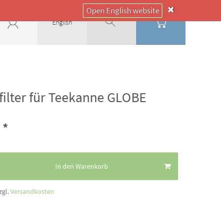
Open English website
English
filter für Teekanne GLOBE
*
€
In den Warenkorb
zgl.
Versandkosten