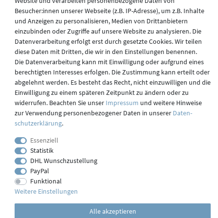
Website und verarbeiten personenbezogene Daten von
Besucher:innen unserer Webseite (z.B. IP-Adresse), um z.B. Inhalte
und Anzeigen zu personalisieren, Medien von Drittanbietern
Versand
einzubinden oder Zugriffe auf unsere Website zu analysieren. Die
Datenverarbeitung erfolgt erst durch gesetzte Cookies. Wir teilen
diese Daten mit Dritten, die wir in den Einstellungen benennen.
Kontakt
Die Datenverarbeitung kann mit Einwilligung oder aufgrund eines
berechtigten Interesses erfolgen. Die Zustimmung kann erteilt oder
abgelehnt werden. Es besteht das Recht, nicht einzuwilligen und die
Einwilligung zu einem späteren Zeitpunkt zu ändern oder zu
Impressum
widerrufen. Beachten Sie unser
Impressum
und weitere Hinweise
zur Verwendung personenbezogener Daten in unserer
Daten­
schutz­erklärung
.
webdesign by 3W FUTURE
Essenziell
© 2023 GLAS
JENA
IN
Statistik
DHL Wunschzustellung
PayPal
Funktional
Weitere Einstellungen
Alle akzeptieren