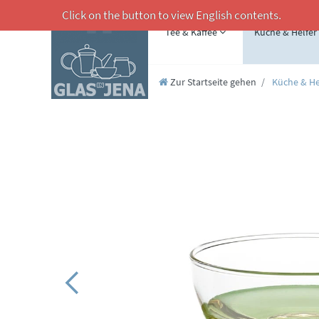
Click on the button to view English contents.
Tee & Kaffee
Küche & Helfer
Zur Startseite gehen
Küche & He