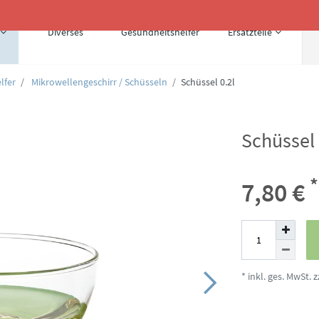
Diverses
Gesundheitshelfer
Ersatzteile
lfer
Mikrowellengeschirr / Schüsseln
Schüssel 0.2l
Schüssel 
*
7,80 €
* inkl. ges. MwSt. z