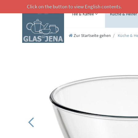
Click on the button to view English contents.
Tee & Kaffee
Küche & Helfer
Zur Startseite gehen
Küche & He