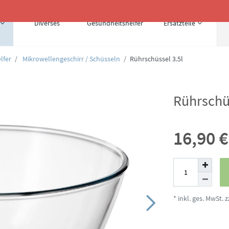
Diverses
Gesundheitshelfer
Ersatzteile
lfer
Mikrowellengeschirr / Schüsseln
Rührschüssel 3.5l
Rührschüs
16,90 
* inkl. ges. MwSt. z