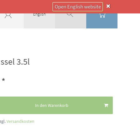
Open English website
English
sel 3.5l
*
€
In den Warenkorb
zgl.
Versandkosten