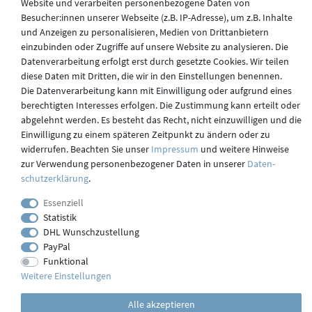
Website und verarbeiten personenbezogene Daten von
Besucher:innen unserer Webseite (z.B. IP-Adresse), um z.B. Inhalte
und Anzeigen zu personalisieren, Medien von Drittanbietern
Versand
einzubinden oder Zugriffe auf unsere Website zu analysieren. Die
Datenverarbeitung erfolgt erst durch gesetzte Cookies. Wir teilen
diese Daten mit Dritten, die wir in den Einstellungen benennen.
Kontakt
Die Datenverarbeitung kann mit Einwilligung oder aufgrund eines
berechtigten Interesses erfolgen. Die Zustimmung kann erteilt oder
abgelehnt werden. Es besteht das Recht, nicht einzuwilligen und die
Einwilligung zu einem späteren Zeitpunkt zu ändern oder zu
Impressum
widerrufen. Beachten Sie unser
Impressum
und weitere Hinweise
zur Verwendung personenbezogener Daten in unserer
Daten­
schutz­erklärung
.
webdesign by 3W FUTURE
Essenziell
© 2023 GLAS
JENA
IN
Statistik
DHL Wunschzustellung
PayPal
Funktional
Weitere Einstellungen
Alle akzeptieren