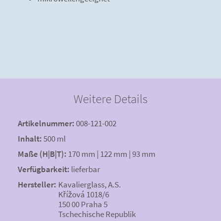
Weitere Details
Artikelnummer:
008-121-002
Inhalt:
500 ml
Maße (H|B|T):
170 mm | 122 mm | 93 mm
Verfügbarkeit:
lieferbar
Hersteller:
Kavalierglass, A.S.
Křížová 1018/6
150 00 Praha 5
Tschechische Republik