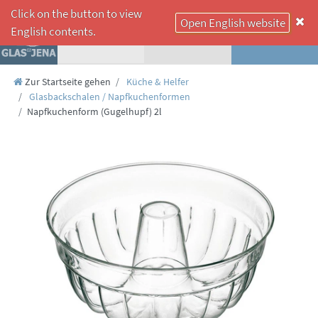
Click on the button to view
Open English website
☰
English contents.
Zur Startseite gehen
Küche & Helfer
Glasbackschalen / Napfkuchenformen
Napfkuchenform (Gugelhupf) 2l