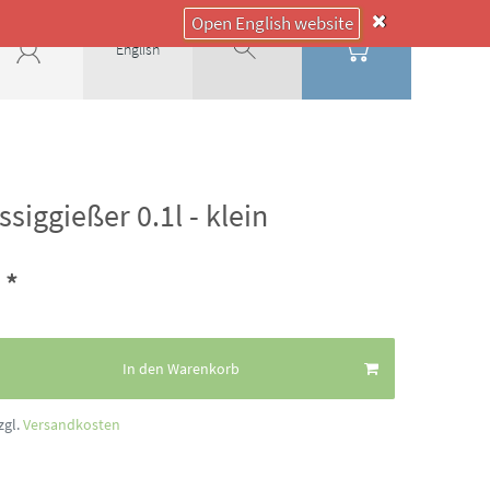
Open English website
English
ssiggießer 0.1l - klein
*
€
In den Warenkorb
zgl.
Versandkosten