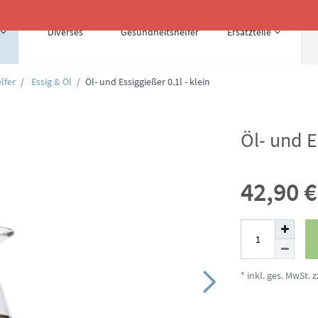
Diverses
Gesundheitshelfer
Ersatzteile
lfer
Essig & Öl
Öl- und Essiggießer 0.1l - klein
Öl- und E
42,90 
* inkl. ges. MwSt. z