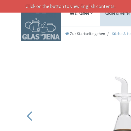
Click on the button to view English contents.
Tee & Kaffee
Küche & Helfer
Zur Startseite gehen
Küche & He