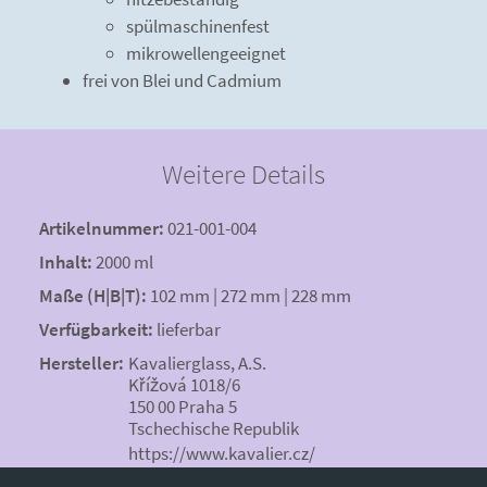
spülmaschinenfest
mikrowellengeeignet
frei von Blei und Cadmium
Weitere Details
Artikelnummer:
021-001-004
Inhalt:
2000 ml
Maße (H|B|T):
102 mm | 272 mm | 228 mm
Verfügbarkeit:
lieferbar
Hersteller:
Kavalierglass, A.S.
Křížová 1018/6
150 00 Praha 5
Tschechische Republik
https://www.kavalier.cz/