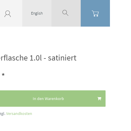
English
flasche 1.0l - satiniert
*
€
In den Warenkorb
zgl.
Versandkosten