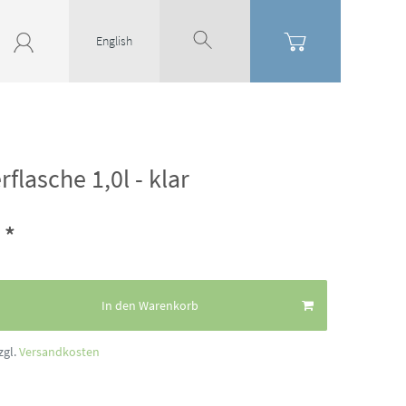
English
flasche 1,0l - klar
*
€
In den Warenkorb
zgl.
Versandkosten